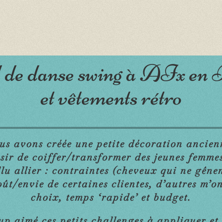
 de danse swing à AIx en P
et vêtements rétro
us avons créée une petite décoration ancien
aisir de coiffer/transformer des jeunes femme
llu allier : contraintes (cheveux qui ne gên
ût/envie de certaines clientes, d’autres m’on
choix, temps ‘rapide’ et budget.
p aimé ces petits challenges à appliquer et 