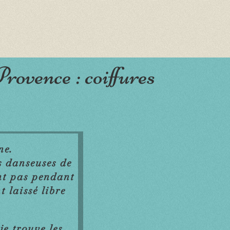
rovence : coiffures
ne.
s danseuses de
ent pas pendant
t laissé libre
je trouve les