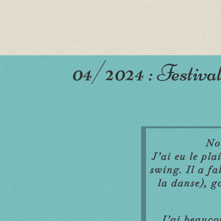
04/2024 : Festival
No
J’ai eu le pl
swing. Il a fa
la danse), go
J’ai beaucou